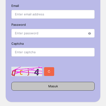
Email
Password
Captcha
↻
Masuk